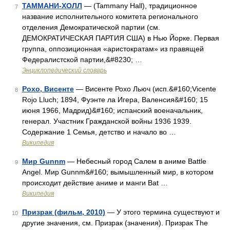
ТАММАНИ-ХОЛЛ
— (Tammany Hall), традиционное
7
название исполнительного комитета регионального
отделения Демократической партии (см.
ДЕМОКРАТИЧЕСКАЯ ПАРТИЯ США) в Нью Йорке. Первая
группа, оппозиционная «аристократам» из правящей
Федералистской партии,&#8230; …
Энциклопедический словарь
Рохо, Висенте
— Висенте Рохо Льюч (исп.&#160;Vicente
8
Rojo Lluch; 1894, Фуэнте ла Игера, Валенсия&#160; 15
июня 1966, Мадрид)&#160; испанский военачальник,
генерал. Участник Гражданской войны 1936 1939.
Содержание 1 Семья, детство и начало во …
Википедия
Мир Gunnm
— Небесный город Салем в аниме Battle
9
Angel. Мир Gunnm&#160; вымышленный мир, в котором
происходит действие аниме и манги Bat …
Википедия
Призрак (фильм, 2010)
— У этого термина существуют и
10
другие значения, см. Призрак (значения). Призрак The