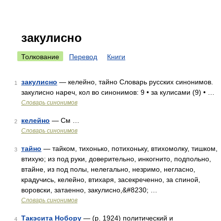
закулисно
Толкование
Перевод
Книги
закулисно
— келейно, тайно Словарь русских синонимов.
1
закулисно нареч, кол во синонимов: 9 • за кулисами (9) • …
Словарь синонимов
келейно
— См …
2
Словарь синонимов
тайно
— тайком, тихонько, потихоньку, втихомолку, тишком,
3
втихую; из под руки, доверительно, инкогнито, подпольно,
втайне, из под полы, нелегально, незримо, негласно,
крадучись, келейно, втихаря, засекреченно, за спиной,
воровски, затаенно, закулисно,&#8230; …
Словарь синонимов
Такэсита Нобору
— (р. 1924) политический и
4