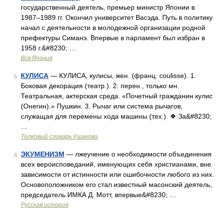
государственный деятель, премьер министр Японии в
1987–1989 гг. Окончил университет Васэда. Путь в политику
начал с деятельности в молодежной организации родной
префектуры Симанэ. Впервые в парламент был избран в
1958 г.&#8230; …
Вся Япония
КУЛИСА
— КУЛИСА, кулисы, жен. (франц. coulisse). 1.
5
Боковая декорация (театр.). 2. перен., только мн.
Театральная, актерская среда. «Почетный гражданин кулис
(Онегин).» Пушкин. 3. Рычаг или система рычагов,
служащая для перемены хода машины (тех.). ❖ За&#8230;
…
Толковый словарь Ушакова
ЭКУМЕНИЗМ
— лжеучение о необходимости объединения
6
всех вероисповеданий, именующих себя христианами, вне
зависимости от истинности или ошибочности любого из них.
Основоположником его стал известный масонский деятель,
председатель ИМКА Д. Мотт, впервые&#8230; …
Русская история